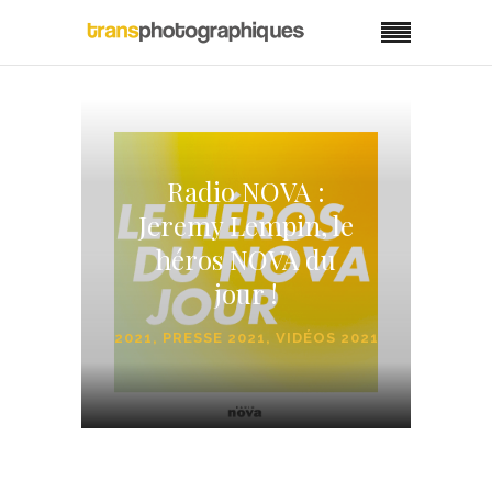
Radio NOVA :
Jeremy Lempin, le
héros NOVA du
jour !
2021
,
PRESSE 2021
,
VIDÉOS 2021